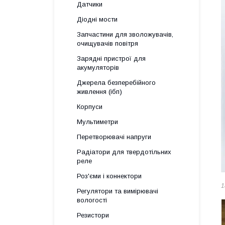
Датчики
Діодні мости
Запчастини для зволожувачів,
очищувачів повітря
Зарядні пристрої для
акумуляторів
Джерела безперебійного
живлення (ібп)
Корпуси
Мультиметри
Перетворювачі напруги
Радіатори для твердотільних
реле
Роз'єми і коннектори
1
Регулятори та вимірювачі
вологості
Резистори