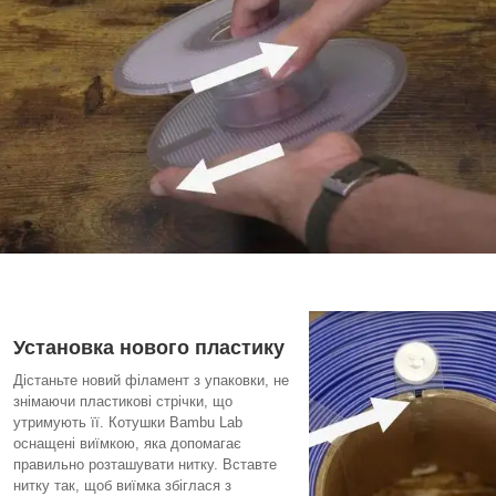
Установка нового пластику
Дістаньте новий філамент з упаковки, не
знімаючи пластикові стрічки, що
утримують її. Котушки Bambu Lab
оснащені виїмкою, яка допомагає
правильно розташувати нитку. Вставте
нитку так, щоб виїмка збіглася з