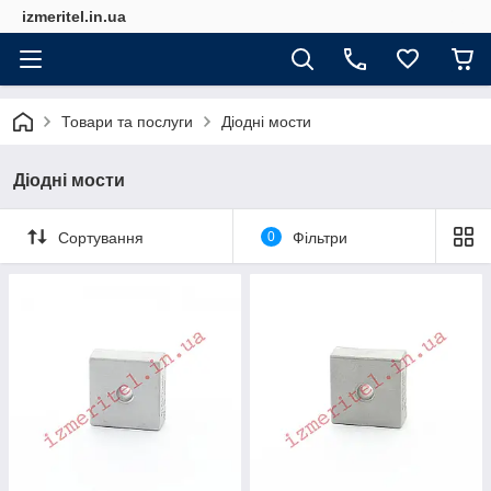
izmeritel.in.ua
Товари та послуги
Діодні мости
Діодні мости
Сортування
0
Фільтри