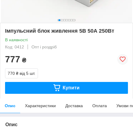
Імпульсний блок живлення 5В 50А 250Вт
В наявності
Код: 0412
Опт і роздріб
777
₴
770 ₴
від 5 шт.
Купити
Опис
Характеристики
Доставка
Оплата
Умови п
Опис