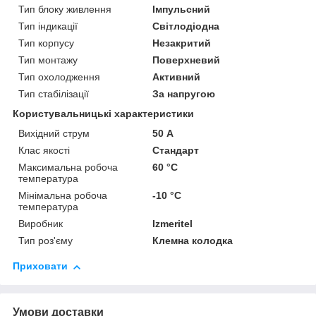
Тип блоку живлення
Імпульсний
Тип індикації
Світлодіодна
Тип корпусу
Незакритий
Тип монтажу
Поверхневий
Тип охолодження
Активний
Тип стабілізації
За напругою
Користувальницькі характеристики
Вихідний струм
50 А
Клас якості
Стандарт
Максимальна робоча
60 °С
температура
Мінімальна робоча
-10 °С
температура
Виробник
Izmeritel
Тип роз'єму
Клемна колодка
Приховати
Умови доставки