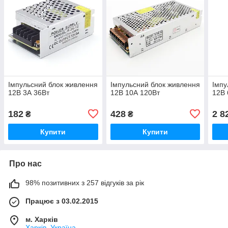
Імпульсний блок живлення
Імпульсний блок живлення
Імпу
12В 3А 36Вт
12В 10А 120Вт
12В 
182
428
2 8
₴
₴
Купити
Купити
Про нас
98% позитивних з 257 відгуків за рік
Працює з 03.02.2015
м. Харків
Харків, Україна