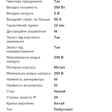
Гвинтове приєднання
Так
Вихідна потужність
250 Вт
Вихідна напруга
5 В
Вихідний струм, не більше
50 А
Гарантійний термін
12 міс
Дистанційне управління
Ні
Захист від короткого
Так
замикання
Захист від
Так
перевантаження
Максимальна вхідна
240 В
напруга
Матеріал корпусу
Метал
Мінімальна вхідна напруга
200 В
Наявність амперметра
Ні
Наявність вольтметра
Ні
Стан
Новий
Ступінь захисту IP
20
Країна виробник
Китай
Тип
Побутової