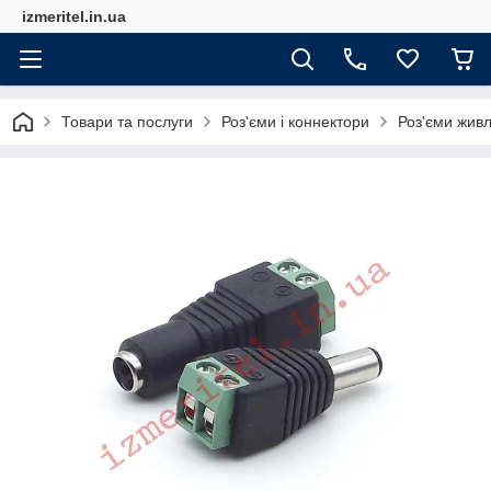
izmeritel.in.ua
Товари та послуги
Роз'єми і коннектори
Роз'єми жив