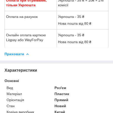
Оплата при отриманні,
Укрпошта - 35 ₴ + 10₴ + 2%
тільки Укрпошта
комісії
Оплата на рахунок
Укрпошта - 35 ₴
Нова пошта від 80 ₴
Онлайн оплата карткою
Укрпошта - 35 ₴
Liqpay або WayForPay
Нова пошта від 80 ₴
Приховати
Характеристики
Основні
Вид
Роз'єм
Матеріал
Пластик
Орієнтація
Прямий
Стан
Новий
Країна виробник
Китай