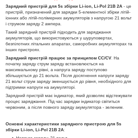
Зарядний пристрій для 5s збірки Li-ion, Li-Pol 21В 2A
- це
пристрій, призначений для зарядки 5-елементної збірки літій-
іонних або літій-полімерних акумуляторів з напругою 21 вольт
і струмом заряду 2 ампера.
Такий зарядний пристрій підходить для заряджання
акумуляторів, що використовуються у шуруповертах,
безпілотних літальних апаратах, саморобних акумуляторах та
інших пристроях.
Зарядний пристрій працює за принципом CC/CV
. На
початку заряду струм заряду встановлюється на
максимальному рівні, а напруга заряду поступово
збільшується до 21 вольта. Після досягнення напруги заряду
21 вольт струм заряду зменшується до рівня, необхідного для
підтримки напруги на акумуляторі.
Зарядний пристрій має індикатор, який дозволяє відстежувати
процес заряджання. Під час зарядки індикатор світиться
червоним, а після повного заряду акумулятора - зеленим.
Основні характеристики зарядного пристрою для 5s
збірки Li-ion, Li-Pol 21В 2A
:
Напруга заряду: 21 вольт