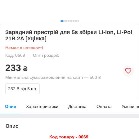
Зарядний пристрій для 5s збірки Li-ion, Li-Pol
21В 2A [Уцінка]
Немає в наявності
Код: 0669
Опт і роздріб
233
₴
Мінімальна сума замовлення на сайті — 500 ₴
232 ₴
від 5 шт.
Опис
Характеристики
Доставка
Оплата
Умови п
Опис
Код товару - 0669