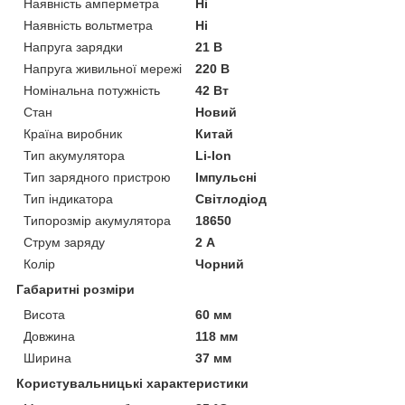
Наявність амперметра
Ні
Наявність вольтметра
Ні
Напруга зарядки
21 В
Напруга живильної мережі
220 В
Номінальна потужність
42 Вт
Стан
Новий
Країна виробник
Китай
Тип акумулятора
Li-Ion
Тип зарядного пристрою
Імпульсні
Тип індикатора
Світлодіод
Типорозмір акумулятора
18650
Струм заряду
2 А
Колір
Чорний
Габаритні розміри
Висота
60 мм
Довжина
118 мм
Ширина
37 мм
Користувальницькі характеристики