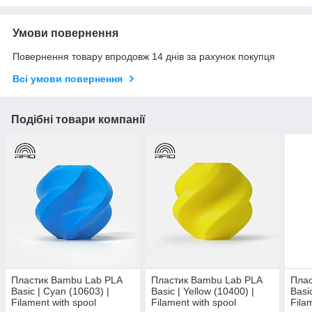
Умови повернення
Повернення товару впродовж 14 днів за рахунок покупця
Всі умови повернення
Подібні товари компанії
Пластик Bambu Lab PLA
Пластик Bambu Lab PLA
Плас
Basic | Cyan (10603) |
Basic | Yellow (10400) |
Basi
Filament with spool
Filament with spool
Fila