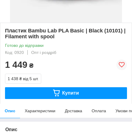
Пластик Bambu Lab PLA Basic | Black (10101) |
Filament with spool
Готово до відправки
Код: 0920
Опт і роздріб
1 449
₴
1 438 ₴
від 5 шт.
Купити
Опис
Характеристики
Доставка
Оплата
Умови п
Опис