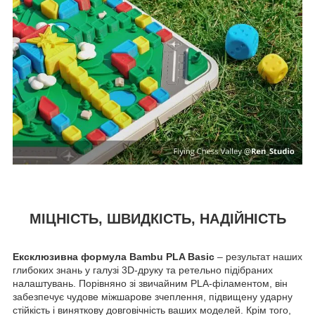
МІЦНІСТЬ, ШВИДКІСТЬ, НАДІЙНІСТЬ
Ексклюзивна формула Bambu PLA Basic
– результат наших
глибоких знань у галузі 3D-друку та ретельно підібраних
налаштувань. Порівняно зі звичайним PLA-філаментом, він
забезпечує чудове міжшарове зчеплення, підвищену ударну
стійкість і виняткову довговічність ваших моделей. Крім того,