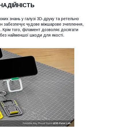
 НАДІЙНІСТЬ
оких знань у галузі 3D-друку та ретельно
ін забезпечує чудове міжшарове зчеплення,
й. Крім того, філамент дозволяє досягати
 без найменшої шкоди для якості.