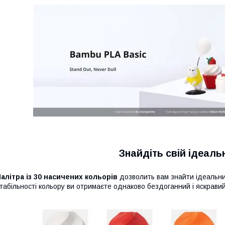
Знайдіть свій ідеаль
алітра із 30 насичених кольорів
дозволить вам знайти ідеальни
табільності кольору ви отримаєте однаково бездоганний і яскрави