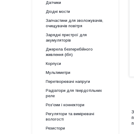
Датчики
Діодні мости
Запчастини для зволожувачів,
очищувачів повітря
Зарядні пристрої для
акумуляторів
Джерела безперебійного
живлення (ібп)
Корпуси
Мультиметри
Перетворювачі напруги
Радіатори для твердотільних
реле
Роз'єми і коннектори
З
Регулятори та вимірювачі
п
вологості
п
Резистори