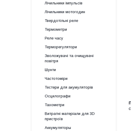
Лічильники імпульсів
Лічильники мотогодин
Твердотільні реле
Термометри
Реле часу
Терморегулятори
Зволожувачі та очищувачі
повітря
Шунти
Частотоміри
Тестери для акумуляторів
Осцилографи
П
Тахометри
с
Витратні матеріали для 3D
пристроїв
Аккумуляторы