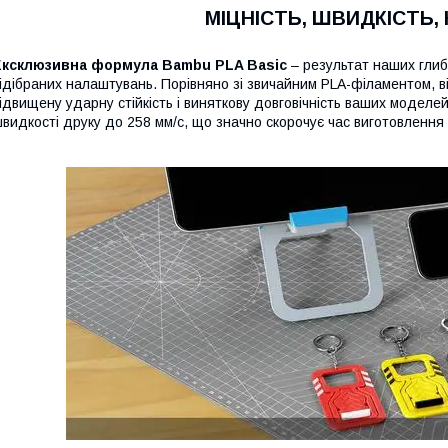
МІЦНІСТЬ, ШВИДКІСТЬ,
Ексклюзивна формула Bambu PLA Basic
– результат наших глиб
ідібраних налаштувань. Порівняно зі звичайним PLA-філаментом, в
ідвищену ударну стійкість і виняткову довговічність ваших моделе
видкості друку до 258 мм/с, що значно скорочує час виготовлення