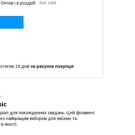
Оптом і в роздріб
Код:
1084
ротягом 14 днів
за рахунок покупця
4
ic
теріал для повсякденних завдань. Цей філамент
його найкращим вибором для якісних та
а якості.