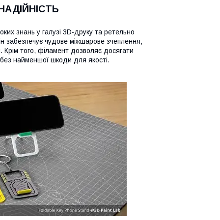
 НАДІЙНІСТЬ
оких знань у галузі 3D-друку та ретельно
ін забезпечує чудове міжшарове зчеплення,
й. Крім того, філамент дозволяє досягати
 без найменшої шкоди для якості.