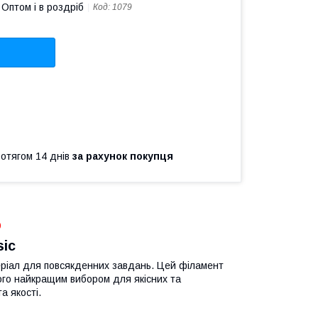
Оптом і в роздріб
Код:
1079
ротягом 14 днів
за рахунок покупця
9
ic
теріал для повсякденних завдань. Цей філамент
його найкращим вибором для якісних та
а якості.