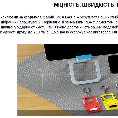
МІЦНІСТЬ, ШВИДКІСТЬ,
Ексклюзивна формула Bambu PLA Basic
– результат наших глиб
ідібраних налаштувань. Порівняно зі звичайним PLA-філаментом, в
ідвищену ударну стійкість і виняткову довговічність ваших моделе
видкості друку до 258 мм/с, що значно скорочує час виготовлення