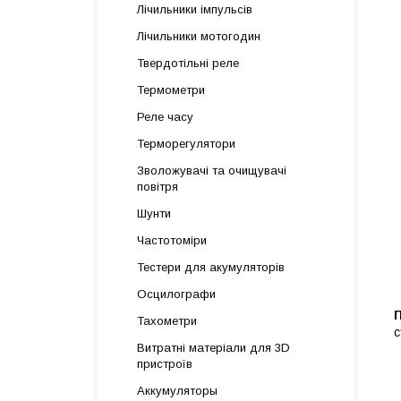
Лічильники імпульсів
Лічильники мотогодин
Твердотільні реле
Термометри
Реле часу
Терморегулятори
Зволожувачі та очищувачі
повітря
Шунти
Частотоміри
Тестери для акумуляторів
Осцилографи
П
Тахометри
с
Витратні матеріали для 3D
пристроїв
Аккумуляторы