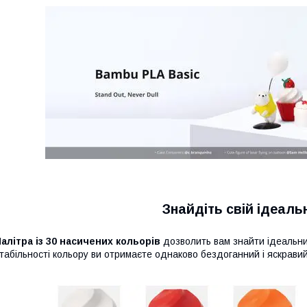
Знайдіть свій ідеаль
алітра із 30 насичених кольорів
дозволить вам знайти ідеальни
табільності кольору ви отримаєте однаково бездоганний і яскрави