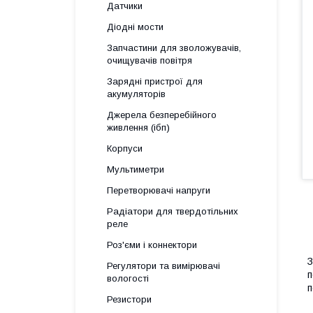
Датчики
Діодні мости
Запчастини для зволожувачів,
очищувачів повітря
Зарядні пристрої для
акумуляторів
Джерела безперебійного
живлення (ібп)
Корпуси
Мультиметри
Перетворювачі напруги
Радіатори для твердотільних
реле
Роз'єми і коннектори
З
Регулятори та вимірювачі
п
вологості
п
Резистори