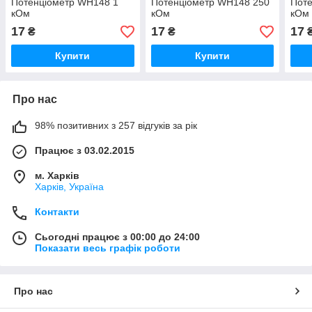
Потенціометр WH148 1
Потенціометр WH148 250
Пот
кОм
кОм
кОм
17
17
17
₴
₴
Купити
Купити
Про нас
98% позитивних з 257 відгуків за рік
Працює з 03.02.2015
м. Харків
Харків, Україна
Контакти
Сьогодні працює з 00:00 до 24:00
Показати весь графік роботи
Про нас