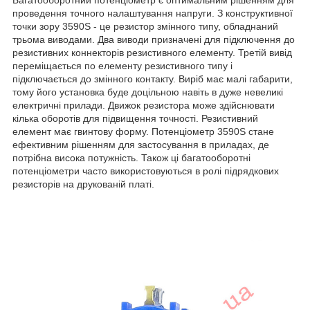
проведення точного налаштування напруги. З конструктивної
точки зору 3590S - це резистор змінного типу, обладнаний
трьома виводами. Два виводи призначені для підключення до
резистивних коннекторів резистивного елементу. Третій вивід
переміщається по елементу резистивного типу і
підключається до змінного контакту. Виріб має малі габарити,
тому його установка буде доцільною навіть в дуже невеликі
електричні прилади. Движок резистора може здійснювати
кілька оборотів для підвищення точності. Резистивний
елемент має гвинтову форму. Потенціометр 3590S стане
ефективним рішенням для застосування в приладах, де
потрібна висока потужність. Також ці багатооборотні
потенціометри часто використовуються в ролі підрядкових
резисторів на друкованій платі.