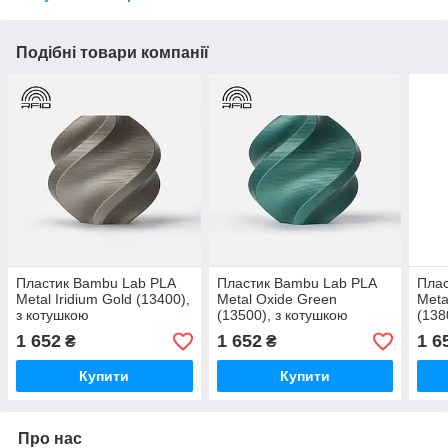
Подібні товари компанії
Пластик Bambu Lab PLA
Пластик Bambu Lab PLA
Плас
Metal Iridium Gold (13400),
Metal Oxide Green
Meta
з котушкою
(13500), з котушкою
(138
1 652
1 652
1 6
₴
₴
Купити
Купити
Про нас