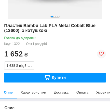
Пластик Bambu Lab PLA Metal Cobalt Blue
(13600), з котушкою
Готово до відправки
Код: 1322
Опт і роздріб
1 652
₴
1 638 ₴
від 5 шт.
Купити
Опис
Характеристики
Доставка
Оплата
Умови п
Опис