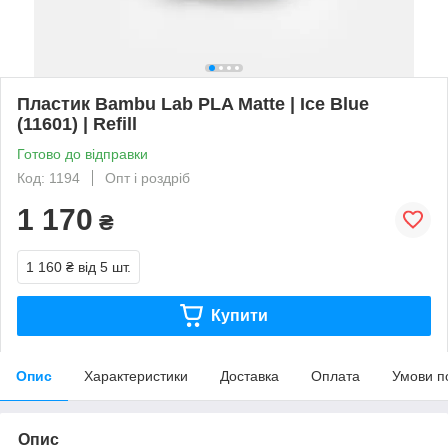
Пластик Bambu Lab PLA Matte | Ice Blue
(11601) | Refill
Готово до відправки
Код: 1194
Опт і роздріб
1 170
₴
1 160 ₴
від 5 шт.
Купити
Опис
Характеристики
Доставка
Оплата
Умови п
Опис