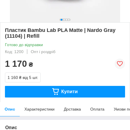
Пластик Bambu Lab PLA Matte | Nardo Gray
(11104) | Refill
Готово до відправки
Код: 1200
Опт і роздріб
1 170
₴
1 160 ₴
від 5 шт.
Купити
Опис
Характеристики
Доставка
Оплата
Умови п
Опис