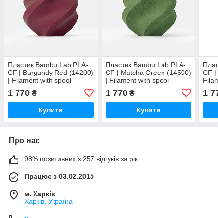
Пластик Bambu Lab PLA-
Пластик Bambu Lab PLA-
Плас
CF | Burgundy Red (14200)
CF | Matcha Green (14500)
CF |
| Filament with spool
| Filament with spool
Fila
1 770
1 770
1 7
₴
₴
Купити
Купити
Про нас
98% позитивних з 257 відгуків за рік
Працює з 03.02.2015
м. Харків
Харків, Україна