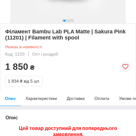
Філамент Bambu Lab PLA Matte | Sakura Pink
(11201) | Filament with spool
Немає в наявності
Код: 1220
Опт і роздріб
1 850
₴
1 834 ₴
від 5 шт.
Опис
Характеристики
Доставка
Оплата
Умови п
Опис
Цей товар доступний для попереднього
замовлення.