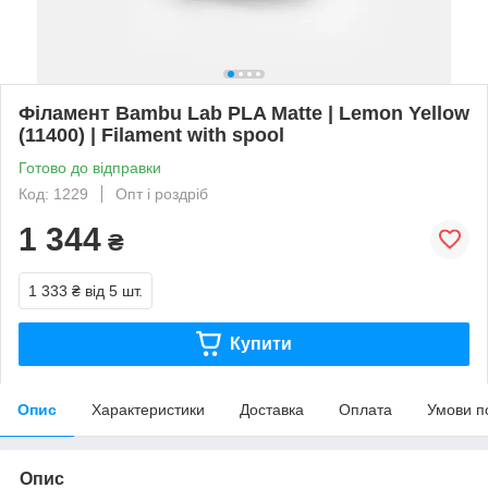
Філамент Bambu Lab PLA Matte | Lemon Yellow
(11400) | Filament with spool
Готово до відправки
Код: 1229
Опт і роздріб
1 344
₴
1 333 ₴
від 5 шт.
Купити
Опис
Характеристики
Доставка
Оплата
Умови п
Опис