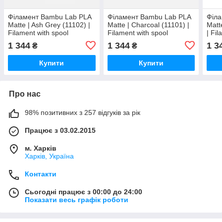
Філамент Bambu Lab PLA
Філамент Bambu Lab PLA
Філа
Matte | Ash Grey (11102) |
Matte | Charcoal (11101) |
Matt
Filament with spool
Filament with spool
| Fi
1 344
1 344
1 3
₴
₴
Купити
Купити
Про нас
98% позитивних з 257 відгуків за рік
Працює з 03.02.2015
м. Харків
Харків, Україна
Контакти
Сьогодні працює з 00:00 до 24:00
Показати весь графік роботи