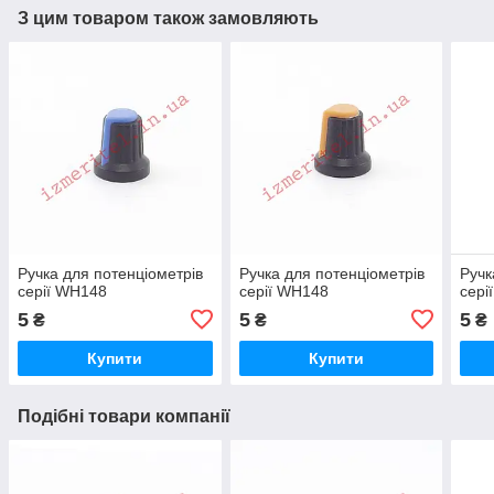
З цим товаром також замовляють
Ручка для потенціометрів
Ручка для потенціометрів
Ручк
серії WH148
серії WH148
сері
5
5
5
₴
₴
₴
Купити
Купити
Подібні товари компанії