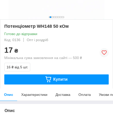
Потенціометр WH148 50 кОм
Готово до відправки
Код: 0136
Опт і роздріб
17
₴
Мінімальна сума замовлення на сайті — 500 ₴
16 ₴
від 5 шт.
Купити
Опис
Характеристики
Доставка
Оплата
Умови п
Опис