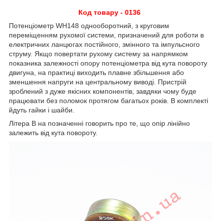
Код товару - 0136
Потенціометр WH148 однооборотний, з круговим
переміщенням рухомої системи, призначений для роботи в
електричних ланцюгах постійного, змінного та імпульсного
струму. Якщо повертати рухому систему за напрямком
показника залежності опору потенціометра від кута повороту
двигуна, на практиці виходить плавне збільшення або
зменшення напруги на центральному виводі. Пристрій
зроблений з дуже якісних компонентів, завдяки чому буде
працювати без поломок протягом багатьох років. В комплекті
йдуть гайки і шайби.
Літера B на позначенні говорить про те, що опір лінійно
залежить від кута повороту.