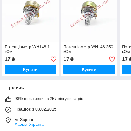
Потенціометр WH148 1
Потенціометр WH148 250
Пот
кОм
кОм
кОм
17
17
17
₴
₴
Купити
Купити
Про нас
98% позитивних з 257 відгуків за рік
Працює з 03.02.2015
м. Харків
Харків, Україна