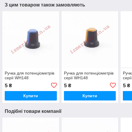
З цим товаром також замовляють
Ручка для потенціометрів
Ручка для потенціометрів
Ручк
серії WH148
серії WH148
сері
5
5
5
₴
₴
₴
Купити
Купити
Подібні товари компанії