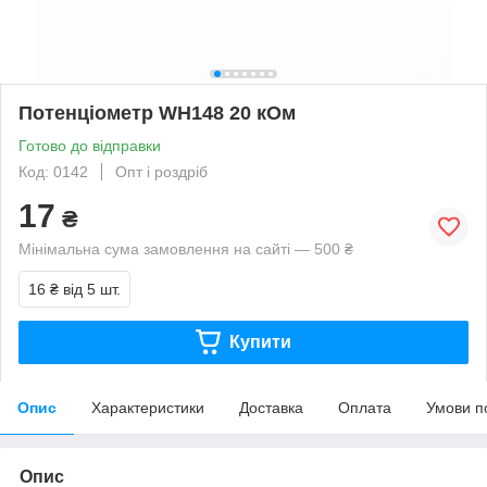
Потенціометр WH148 20 кОм
Готово до відправки
Код: 0142
Опт і роздріб
17
₴
Мінімальна сума замовлення на сайті — 500 ₴
16 ₴
від 5 шт.
Купити
Опис
Характеристики
Доставка
Оплата
Умови п
Опис