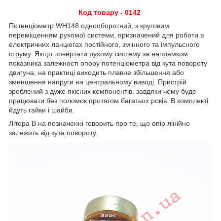
Код товару - 0142
Потенціометр WH148 однооборотний, з круговим
переміщенням рухомої системи, призначений для роботи в
електричних ланцюгах постійного, змінного та імпульсного
струму. Якщо повертати рухому систему за напрямком
показника залежності опору потенціометра від кута повороту
двигуна, на практиці виходить плавне збільшення або
зменшення напруги на центральному виводі. Пристрій
зроблений з дуже якісних компонентів, завдяки чому буде
працювати без поломок протягом багатьох років. В комплекті
йдуть гайки і шайби.
Літера B на позначенні говорить про те, що опір лінійно
залежить від кута повороту.