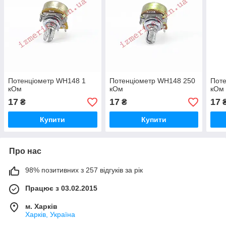
Потенціометр WH148 1
Потенціометр WH148 250
Пот
кОм
кОм
кОм
17
17
17
₴
₴
Купити
Купити
Про нас
98% позитивних з 257 відгуків за рік
Працює з 03.02.2015
м. Харків
Харків, Україна