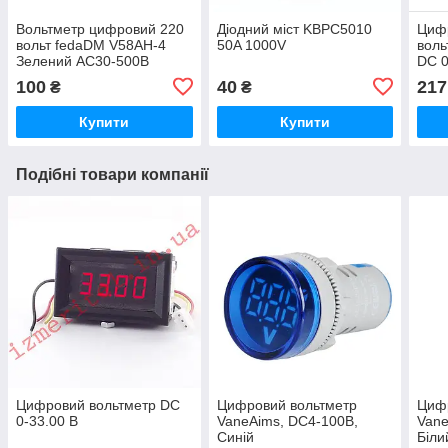
Вольтметр цифровий 220
Діодний міст KBPC5010
Циф
вольт fedaDM V58AH-4
50A 1000V
воль
Зелений AC30-500В
DC 0
100
40
217
₴
₴
Купити
Купити
Подібні товари компанії
Цифровий вольтметр DC
Цифровий вольтметр
Циф
0-33.00 В
VaneAims, DC4-100В,
Vane
Синій
Біли