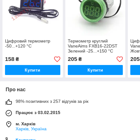
Цифровий термометр
Термометр круглий
Циф
-50...+120 °С
VaneAims FXB16-22DST
Van
Зелений -25...+150 °C
Жовт
158
205
205
₴
₴
Купити
Купити
Про нас
98% позитивних з 257 відгуків за рік
Працює з 03.02.2015
м. Харків
Харків, Україна