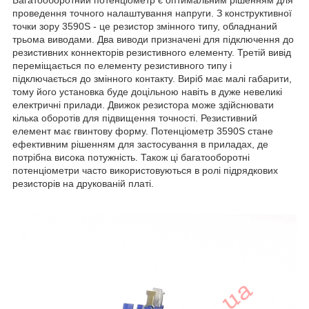
проведення точного налаштування напруги. З конструктивної
точки зору 3590S - це резистор змінного типу, обладнаний
трьома виводами. Два виводи призначені для підключення до
резистивних коннекторів резистивного елементу. Третій вивід
переміщається по елементу резистивного типу і
підключається до змінного контакту. Виріб має малі габарити,
тому його установка буде доцільною навіть в дуже невеликі
електричні прилади. Движок резистора може здійснювати
кілька оборотів для підвищення точності. Резистивний
елемент має гвинтову форму. Потенціометр 3590S стане
ефективним рішенням для застосування в приладах, де
потрібна висока потужність. Також ці багатооборотні
потенціометри часто використовуються в ролі підрядкових
резисторів на друкованій платі.