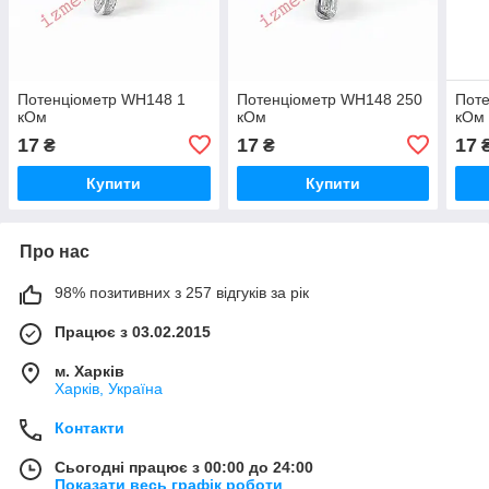
Потенціометр WH148 1
Потенціометр WH148 250
Пот
кОм
кОм
кОм
17
17
17
₴
₴
Купити
Купити
Про нас
98% позитивних з 257 відгуків за рік
Працює з 03.02.2015
м. Харків
Харків, Україна
Контакти
Сьогодні працює з 00:00 до 24:00
Показати весь графік роботи