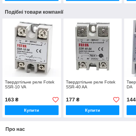
Подібні товари компанії
Твердотільне реле Fotek
Твердотільне реле Fotek
Твер
SSR-10 VA
SSR-40 AA
DA
163
177
144
₴
₴
Купити
Купити
Про нас