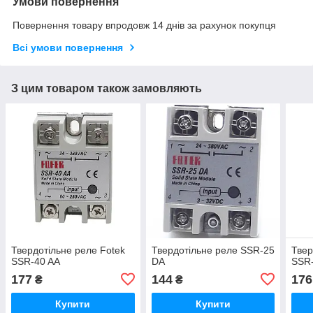
Умови повернення
Повернення товару впродовж 14 днів за рахунок покупця
Всі умови повернення
З цим товаром також замовляють
Твердотільне реле Fotek
Твердотільне реле SSR-25
Твер
SSR-40 AA
DA
SSR
177
144
176
₴
₴
Купити
Купити