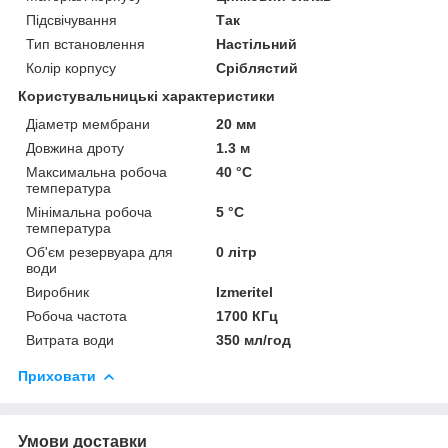
Підсвічування
Так
Тип встановлення
Настільний
Колір корпусу
Сріблястий
Користувальницькі характеристики
Діаметр мембрани
20 мм
Довжина дроту
1.3 м
Максимальна робоча
40 °С
температура
Мінімальна робоча
5 °С
температура
Об'єм резервуара для
0 літр
води
Виробник
Izmeritel
Робоча частота
1700 КГц
Витрата води
350 мл/год
Приховати
Умови доставки