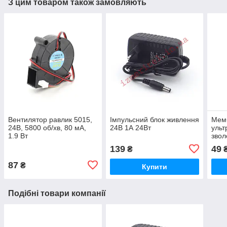
З цим товаром також замовляють
Вентилятор равлик 5015,
Імпульсний блок живлення
Мем
24В, 5800 об/хв, 80 мА,
24В 1А 24Вт
ульт
1.9 Вт
звол
139
49
₴
87
₴
Купити
Подібні товари компанії