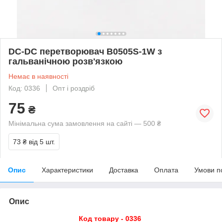
DC-DC перетворювач B0505S-1W з
гальванічною розв'язкою
Немає в наявності
Код: 0336
Опт і роздріб
75
₴
Мінімальна сума замовлення на сайті — 500 ₴
73 ₴
від 5 шт.
Опис
Характеристики
Доставка
Оплата
Умови п
Опис
Код товару - 0336