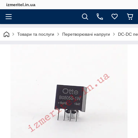
izmeritel.in.ua
Товари та послуги
Перетворювачі напруги
DC-DC пе