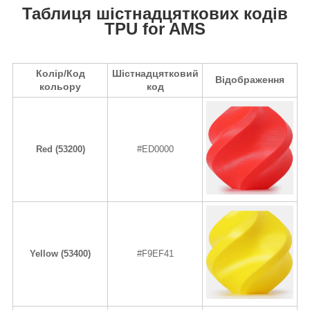
Таблиця шістнадцяткових кодів
TPU for AMS
Колір/Код
Шістнадцятковий
Відображення
кольору
код
Red (53200)
#ED0000
Yellow (53400)
#F9EF41