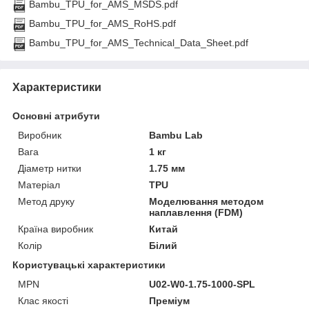
Bambu_TPU_for_AMS_MSDS.pdf
Bambu_TPU_for_AMS_RoHS.pdf
Bambu_TPU_for_AMS_Technical_Data_Sheet.pdf
Характеристики
Основні атрибути
Виробник
Bambu Lab
Вага
1 кг
Діаметр нитки
1.75 мм
Матеріал
TPU
Метод друку
Моделювання методом
наплавлення (FDM)
Країна виробник
Китай
Колір
Білий
Користувацькі характеристики
MPN
U02-W0-1.75-1000-SPL
Клас якості
Преміум