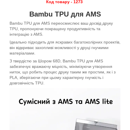
Код товару - 1273
Bambu TPU для AMS
Bambu TPU для AMS переосмислює ваш досвід друку
TPU, пропонуючи покращену продуктивність та
інтеграцію з AMS.
Ідеально підходить для яскравих багатоколірних проектів,
він відкриває захопливі можливості у друці гнучкими
матеріалами.
З твердістю за Шором 68D, Bambu TPU для AMS
забезпечує вражаючу міцність, мінімізуючи утворення
ниток, що робить процес друку таким же простим, як і з
PLA, зберігаючи при цьому характерну гнучкість і
довговічність TPU.