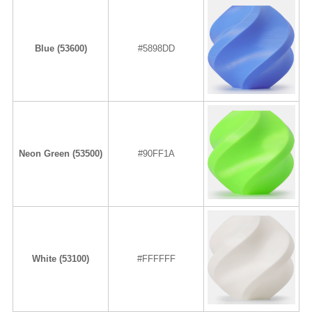
Blue (53600)
#5898DD
Neon Green (53500)
#90FF1A
White (53100)
#FFFFFF