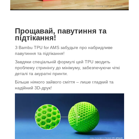
Прощавай, павутиння та
підтікання!
З Bambu TPU for AMS забудьте про набридливе
павутиння та підтікання!
Завдяки спеціальній формулі цей TPU зводить
проблему стринінгу до мінімуму, забезпечуючи чіткі
деталі та акуратні принти.
Більше ніякого зайвого сміття – лише гладкий та
надійний 3D-друк!