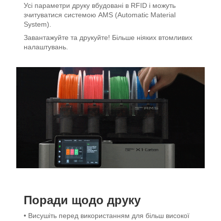
Усі параметри друку вбудовані в RFID і можуть
зчитуватися системою AMS (Automatic Material
System).
Завантажуйте та друкуйте! Більше ніяких втомливих
налаштувань.
Поради щодо друку
• Висушіть перед використанням для більш високої