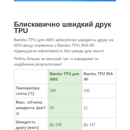
Блискавично швидкий друк
TPU
Bambu TPU для AMS забезпечує швидкість друку на
60% вищу порівняно з Bambu TPU 95A HF,
підвищуючи ефективність без шкоди для якості.
Робіть більше за менший час із швидкими та
надійними результатами!
Bambu TPU для
Bambu TPU 95A
AMS
HF
Температура
230
230
сопла (°C)
Макс. об'ємна
швидкість (мм³/
18
12
с)
Швидкість
До 238
До 147
друку (мм/с)