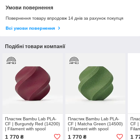
Умови повернення
Повернення товару впродовж 14 днів за рахунок покупця
Всі умови повернення
Подібні товари компанії
Пластик Bambu Lab PLA-
Пластик Bambu Lab PLA-
Плас
CF | Burgundy Red (14200)
CF | Matcha Green (14500)
CF |
| Filament with spool
| Filament with spool
Fila
1 770
1 770
1 7
₴
₴