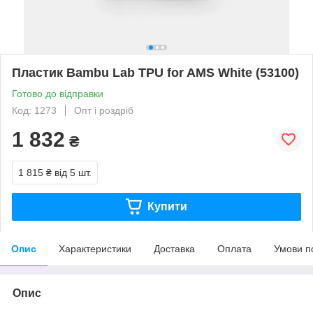
Пластик Bambu Lab TPU for AMS White (53100)
Готово до відправки
Код: 1273
Опт і роздріб
1 832
₴
1 815 ₴
від 5 шт.
Купити
Опис
Характеристики
Доставка
Оплата
Умови п
Опис