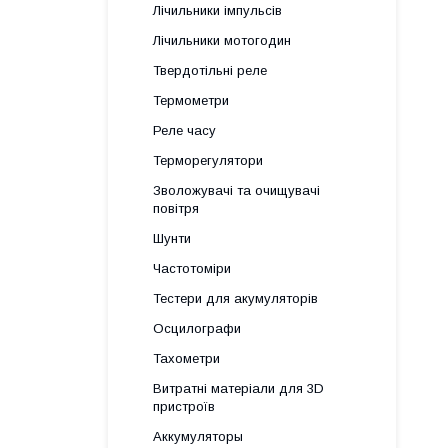
Лічильники імпульсів
Лічильники мотогодин
Твердотільні реле
Термометри
Реле часу
Терморегулятори
Зволожувачі та очищувачі
повітря
Шунти
Частотоміри
Тестери для акумуляторів
Осцилографи
Тахометри
Витратні матеріали для 3D
пристроїв
Аккумуляторы