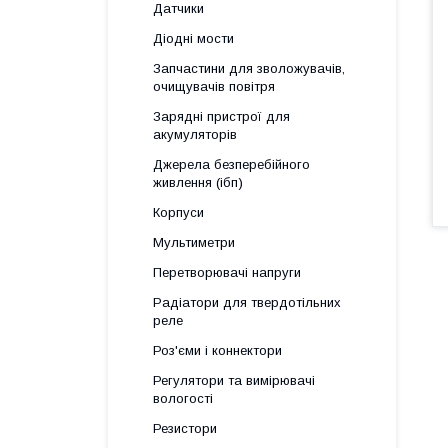
Датчики
Діодні мости
Запчастини для зволожувачів,
очищувачів повітря
Зарядні пристрої для
акумуляторів
Джерела безперебійного
живлення (ібп)
Корпуси
Мультиметри
Перетворювачі напруги
Радіатори для твердотільних
реле
Роз'єми і коннектори
Регулятори та вимірювачі
вологості
Резистори